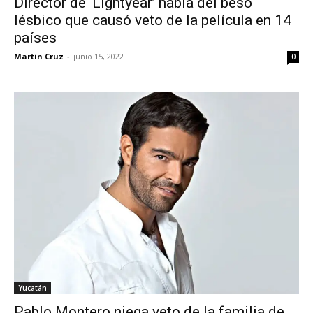
Director de ‘Lightyear’ habla del beso
lésbico que causó veto de la película en 14
países
Martin Cruz
-
junio 15, 2022
0
Yucatán
Pablo Montero niega veto de la familia de