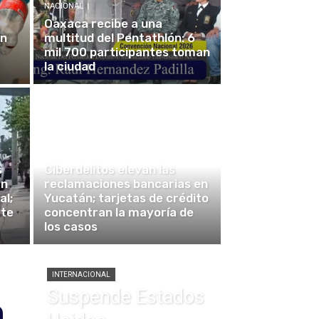
NACIONAL
Oaxaca recibe a una
un
multitud del Pentathlón: 6
mil 700 participantes toman
la ciudad
MÉRIDA
s
Ciberdelitos elevan las
án
reclamaciones bancarias en
al;
Yucatán; tarjetas de crédito
ate
concentran la mayoría de
los casos
INTERNACIONAL
n
Suspende Estados