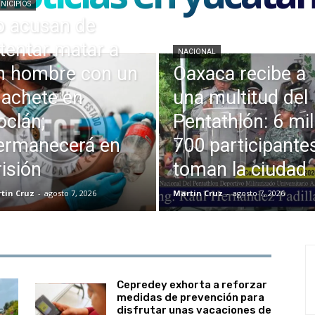
NICIPIOS
o acusan de
ntentar matar a
NACIONAL
n hombre con un
Oaxaca recibe a
achete en
una multitud del
oclán;
Pentathlón: 6 mil
ermanecerá en
700 participante
risión
toman la ciudad
tin Cruz
-
agosto 7, 2026
Martin Cruz
-
agosto 7, 2026
Cepredey exhorta a reforzar
medidas de prevención para
disfrutar unas vacaciones de