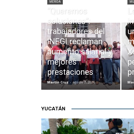
MÉRIDA
MU
“Queremos
L
soluciones”:
i
trabajadores del
u
INEGI reclaman
m
aumento salarial y
X
mejores
p
prestaciones
p
Martin Cruz
-
agosto 7, 2026
Mar
YUCATÁN