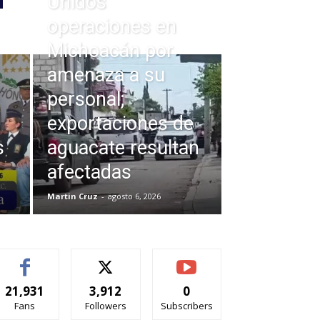
Unidos
operaciones en
Michoacán por
amenaza a su
personal;
exportaciones de
s
aguacate resultan
afectadas
Martin Cruz
-
agosto 6, 2026
21,931
3,912
0
Fans
Followers
Subscribers