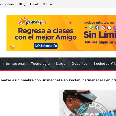
n in / Join
Blog
About
Contact
Internacional
Tecnología
Salud
Deportes
Sociedad Y 
r matar a un hombre con un machete en Xoclán; permanecerá en pri
a multitud del Pentathlón: 6 mil 700 participantes toman la ciuda