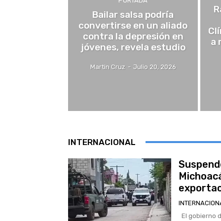
PORTADA
R
Bailar salsa podría
convertirse en un aliado
Cl
contra la depresión en
a 
jóvenes, revela estudio
Martin Cruz
-
Julio 20, 2026
INTERNACIONAL
Suspende
Michoacá
exportac
INTERNACION
El gobierno de Estados Unidos suspendió de manera temporal las