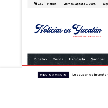
C
31.7
Mérida
viernes, agosto 7, 2026
Sig
Yucatán
Mérida
Península
Nacional
Lo acusan de intenta
Oaxaca recibe a un
MINUTO A MINUTO