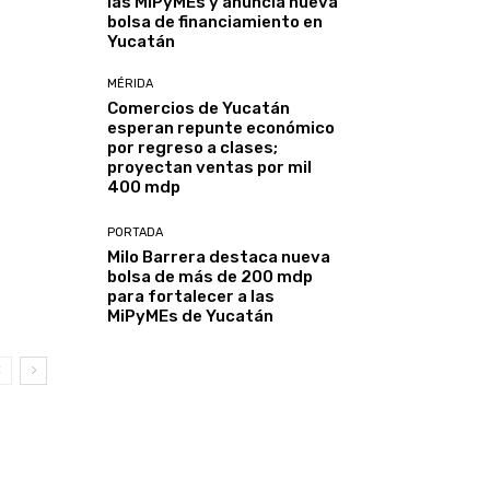
las MiPyMEs y anuncia nueva
bolsa de financiamiento en
Yucatán
MÉRIDA
Comercios de Yucatán
esperan repunte económico
por regreso a clases;
proyectan ventas por mil
400 mdp
PORTADA
Milo Barrera destaca nueva
bolsa de más de 200 mdp
para fortalecer a las
MiPyMEs de Yucatán