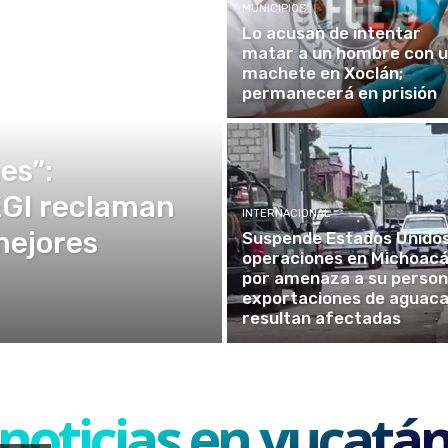
MUNICIPIOS
Lo acusan de intentar
matar a un hombre con 
machete en Xoclán;
permanecerá en prisión
es”:
EGI reclaman
INTERNACIONAL
mejores
Suspende Estados Unido
operaciones en Michoac
por amenaza a su person
exportaciones de aguac
resultan afectadas
noticias en yucatá