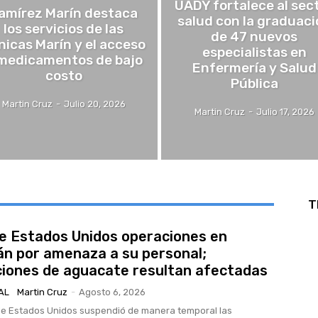
UADY fortalece al sec
amírez Marín destaca
salud con la graduaci
los servicios de las
de 47 nuevos
ínicas Marín y el acceso
especialistas en
medicamentos de bajo
Enfermería y Salud
costo
Pública
Martin Cruz
-
Julio 20, 2026
Martin Cruz
-
Julio 17, 2026
T
 Estados Unidos operaciones en
n por amenaza a su personal;
iones de aguacate resultan afectadas
AL
Martin Cruz
-
Agosto 6, 2026