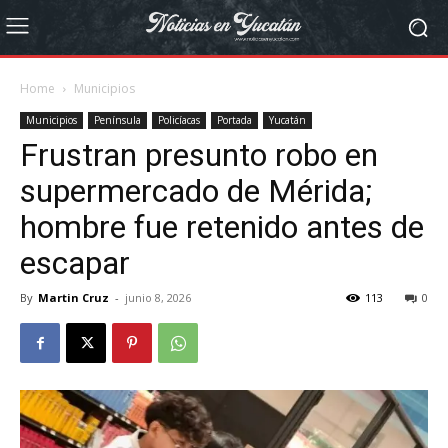
Home
Municipios
Municipios
Península
Policíacas
Portada
Yucatán
Frustran presunto robo en
supermercado de Mérida;
hombre fue retenido antes de
escapar
By
Martin Cruz
-
junio 8, 2026
113
0