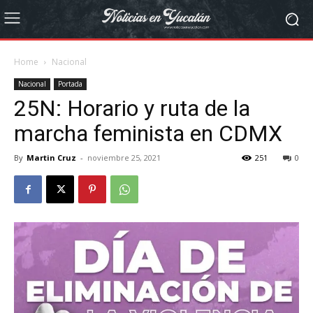
Home
Nacional
Nacional
Portada
25N: Horario y ruta de la
marcha feminista en CDMX
By
Martin Cruz
-
noviembre 25, 2021
251
0