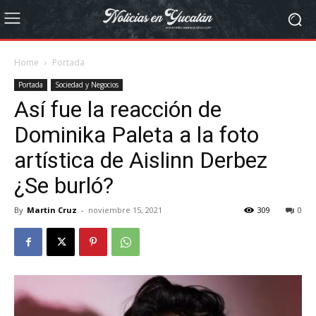
Home
Portada
Portada
Sociedad y Negocios
Así fue la reacción de
Dominika Paleta a la foto
artística de Aislinn Derbez
¿Se burló?
By
Martin Cruz
-
noviembre 15, 2021
309
0