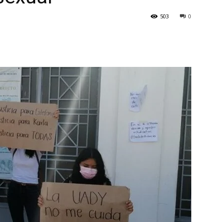
503
0