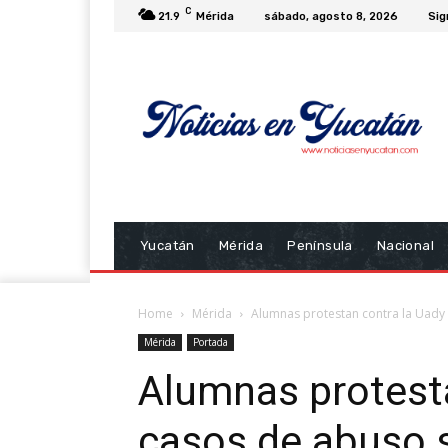
C
21.9
Mérida
sábado, agosto 8, 2026
Sig
Yucatán
Mérida
Península
Nacional
Home
Mérida
Alumnas protestan contra la Uady
Mérida
Portada
Alumnas protesta
casos de abuso 