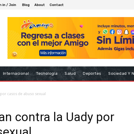
n in / Join
Blog
About
Contact
Internacional
Tecnología
Salud
Deportes
Sociedad Y 
 por casos de abuso sexual
n contra la Uady por
sexual