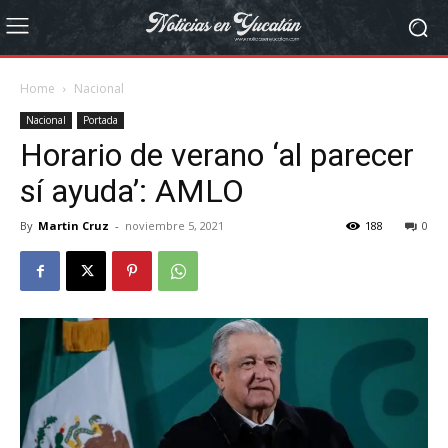
Home
Nacional
Nacional
Portada
Horario de verano ‘al parecer
sí ayuda’: AMLO
By
Martin Cruz
-
noviembre 5, 2021
188
0