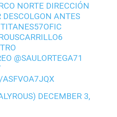
ARCO NORTE DIRECCIÓN
R DESCOLGON ANTES
TITANES57OFIC
ROUSCARRILLO6
TRO
REO
@SAULORTEGA71
Y
M/ASFVOA7JQX
ALYROUS)
DECEMBER 3,