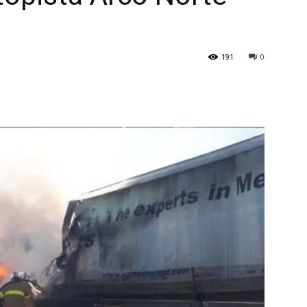
191
0