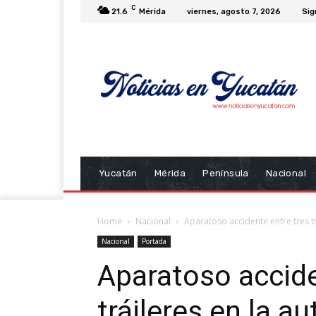
C
21.6
Mérida
viernes, agosto 7, 2026
Sig
Yucatán
Mérida
Península
Nacional
Home
Nacional
Aparatoso accidente entre tres tr
Nacional
Portada
Aparatoso accide
tráileres en la a