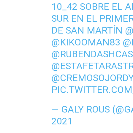
10_42 SOBRE EL 
SUR EN EL PRIME
DE SAN MARTÍN
@
@KIKOOMAN83
@
@RUBENDASHCAS
@ESTAFETARAST
@CREMOSOJORD
PIC.TWITTER.CO
— GALY ROUS (@G
2021