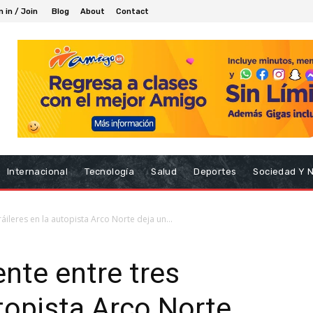
n in / Join
Blog
About
Contact
Internacional
Tecnología
Salud
Deportes
Sociedad Y 
áileres en la autopista Arco Norte deja un...
nte entre tres
utopista Arco Norte