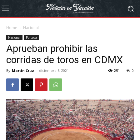
Home
Nacional
Nacional
Portada
Aprueban prohibir las
corridas de toros en CDMX
By
Martin Cruz
-
diciembre 6, 2021
251
0