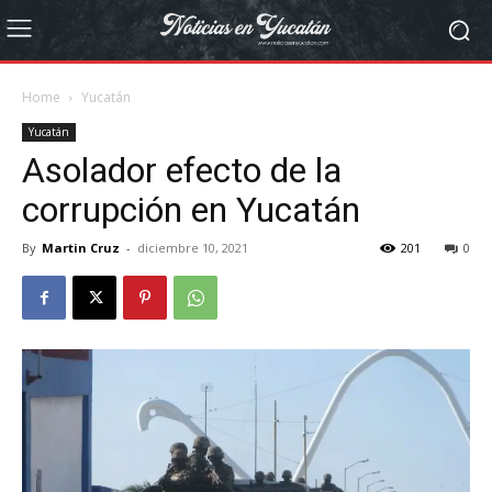
Home
Yucatán
Yucatán
Asolador efecto de la
corrupción en Yucatán
By
Martin Cruz
-
diciembre 10, 2021
201
0