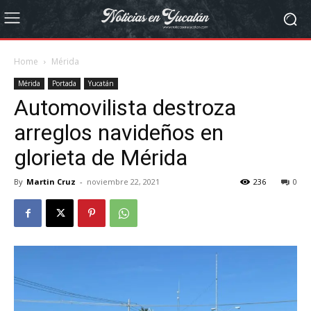
Home
Mérida
Mérida
Portada
Yucatán
Automovilista destroza
arreglos navideños en
glorieta de Mérida
By
Martin Cruz
-
noviembre 22, 2021
236
0