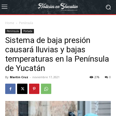
Home
Península
Península
Portada
Sistema de baja presión
causará lluvias y bajas
temperaturas en la Península
de Yucatán
By
Martin Cruz
-
noviembre 17, 2021
276
0