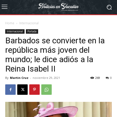
Home
Internacional
Internacional
Portada
Barbados se convierte en la
república más joven del
mundo; le dice adiós a la
Reina Isabel II
By
Martin Cruz
-
noviembre 29, 2021
269
0