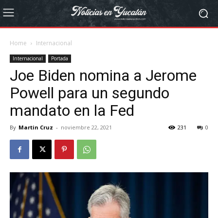
Home
Internacional
Internacional
Portada
Joe Biden nomina a Jerome
Powell para un segundo
mandato en la Fed
By
Martin Cruz
-
noviembre 22, 2021
231
0