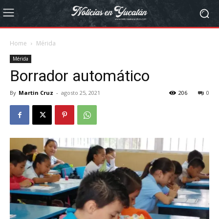
Home
Mérida
Mérida
Borrador automático
By
Martin Cruz
-
agosto 25, 2021
206
0