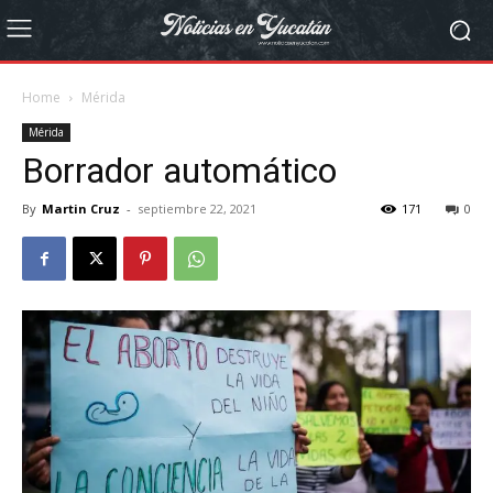
Home
Mérida
Mérida
Borrador automático
By
Martin Cruz
-
septiembre 22, 2021
171
0