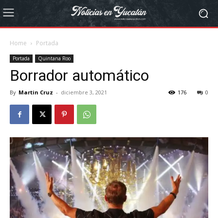
Home
Portada
Portada
Quintana Roo
Borrador automático
By
Martin Cruz
-
diciembre 3, 2021
176
0