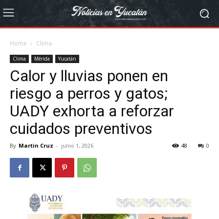
Home
Clima
Clima
Mérida
Yucatán
Calor y lluvias ponen en
riesgo a perros y gatos;
UADY exhorta a reforzar
cuidados preventivos
By
Martin Cruz
-
junio 1, 2026
48
0