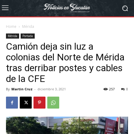
Home
Mérida
Mérida
Portada
Camión deja sin luz a
colonias del Norte de Mérida
tras derribar postes y cables
de la CFE
By
Martin Cruz
-
diciembre 3, 2021
257
0