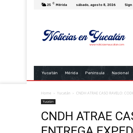
C
25
Mérida
sábado, agosto 8, 2026
Sign 
Yucatán
Mérida
Península
Nacional
Home
Yucatán
CNDH ATRAE CASO RAVELO: CODH
Yucatán
CNDH ATRAE CA
ENTREGA EXPED