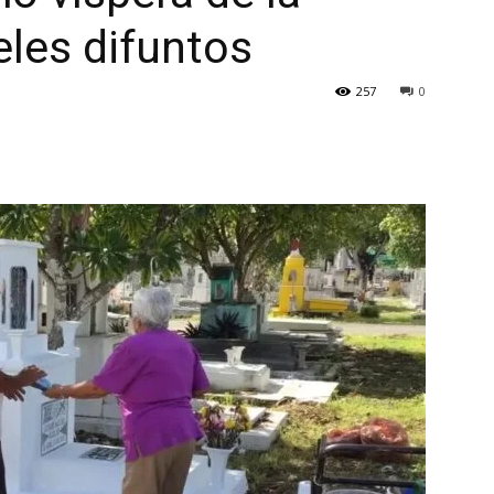
eles difuntos
257
0