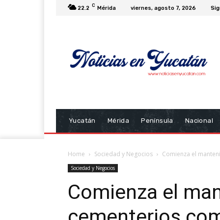
C
22.2
Mérida
viernes, agosto 7, 2026
Sig
Yucatán
Mérida
Península
Nacional
Home
Sociedad y Negocios
Comienza el manteni
Sociedad y Negocios
Comienza el man
cementerios com