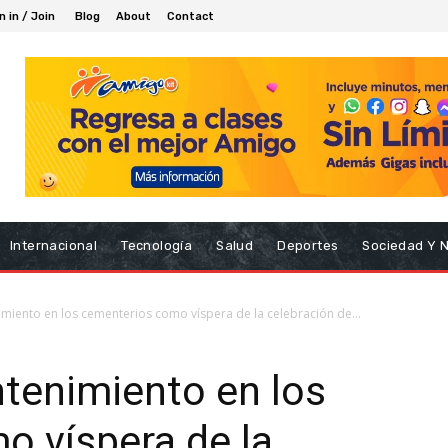
n in / Join
Blog
About
Contact
Internacional
Tecnología
Salud
Deportes
Sociedad Y 
miento en los cementerios como víspera de la celebración de...
tenimiento en los
o víspera de la