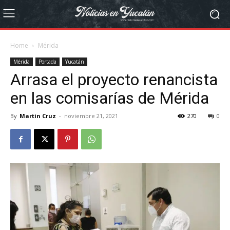
Home
Mérida
Mérida
Portada
Yucatán
Arrasa el proyecto renancista
en las comisarías de Mérida
By
Martin Cruz
-
noviembre 21, 2021
270
0