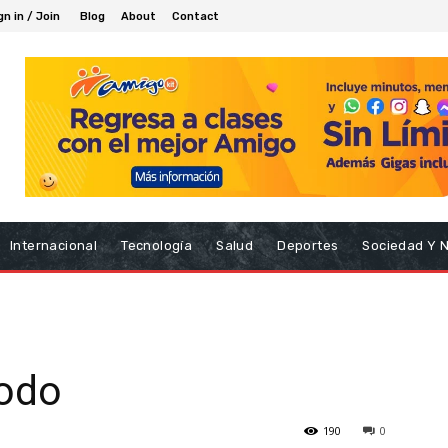
gn in / Join
Blog
About
Contact
Internacional
Tecnología
Salud
Deportes
Sociedad Y 
íodo
190
0