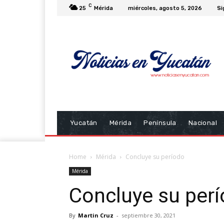
C
25
Mérida
miércoles, agosto 5, 2026
Si
Yucatán
Mérida
Península
Nacional
Home
Mérida
Concluye su período
Mérida
Concluye su per
By
Martin Cruz
-
septiembre 30, 2021