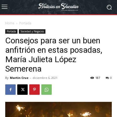
Home
Portada
Portada
Sociedad y Negocios
Consejos para ser un buen
anfitrión en estas posadas,
María Julieta López
Semerena
By
Martin Cruz
-
diciembre 6, 2021
187
0