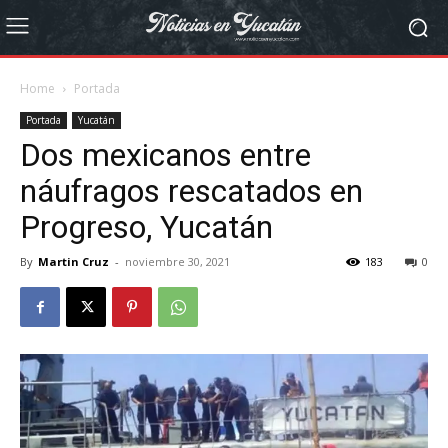
Home
Portada
Portada
Yucatán
Dos mexicanos entre
náufragos rescatados en
Progreso, Yucatán
By
Martin Cruz
-
noviembre 30, 2021
183
0