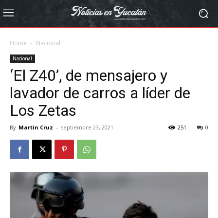
Home
Nacional
Nacional
‘El Z40’, de mensajero y
lavador de carros a líder de
Los Zetas
By
Martin Cruz
-
septiembre 23, 2021
251
0