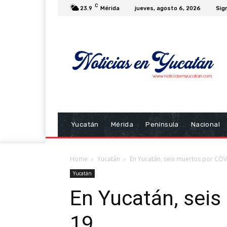
C
23.9
Mérida
jueves, agosto 6, 2026
Sign
Yucatán
Mérida
Península
Nacional
Home
Yucatán
En Yucatán, seis muertos por COV
Yucatán
En Yucatán, seis
19