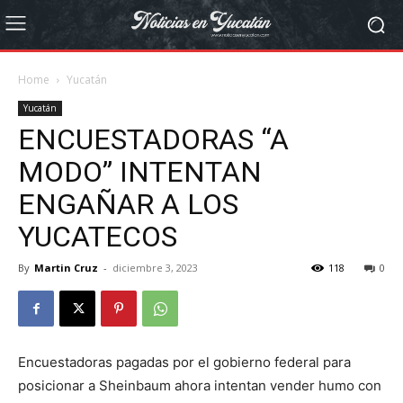
Home
Yucatán
Yucatán
ENCUESTADORAS “A
MODO” INTENTAN
ENGAÑAR A LOS
YUCATECOS
By
Martin Cruz
-
diciembre 3, 2023
118
0
Encuestadoras pagadas por el gobierno federal para
posicionar a Sheinbaum ahora intentan vender humo con