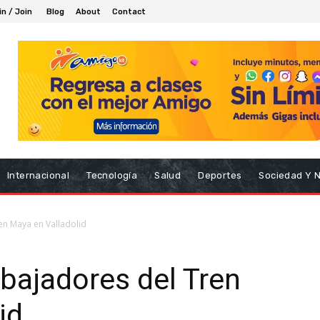
in / Join
Blog
About
Contact
Internacional
Tecnología
Salud
Deportes
Sociedad Y 
Tren Maya en Valladolid
rabajadores del Tren
id