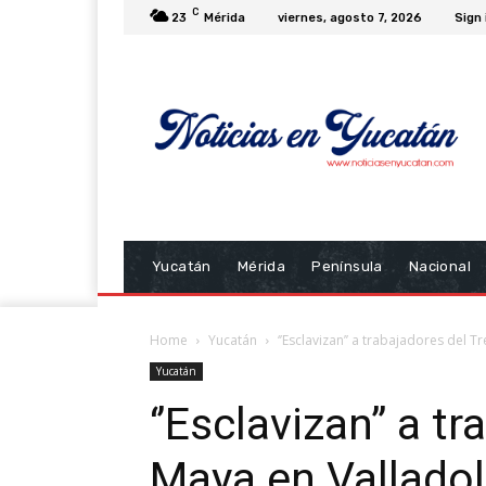
C
23
Mérida
viernes, agosto 7, 2026
Sign 
Yucatán
Mérida
Península
Nacional
Home
Yucatán
‘’Esclavizan’’ a trabajadores del 
Yucatán
‘’Esclavizan’’ a t
Maya en Valladol