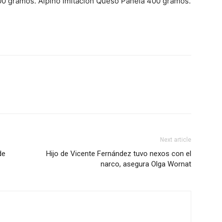
 gramos. Alpino Imitación Queso Panela 400 gramos.
Next article
de
Hijo de Vicente Fernández tuvo nexos con el
narco, asegura Olga Wornat