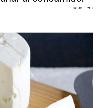
204
0