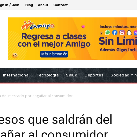
gn in / Join
Blog
About
Contact
Internacional
Tecnología
Salud
Deportes
Sociedad Y 
án del mercado por engañar al consumidor
esos que saldrán del
añar al consumidor