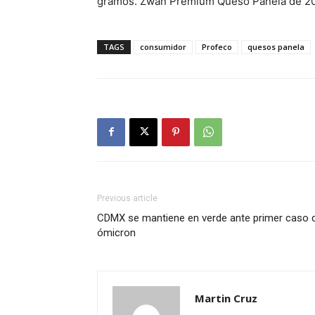
gramos. Zwan Premium Queso Panela de 200
TAGS
consumidor
Profeco
quesos panela
Previous article
CDMX se mantiene en verde ante primer caso 
ómicron
Martin Cruz