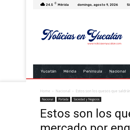
C
24.5
Mérida
domingo, agosto 9, 2026
Si
Yucatán
Mérida
Península
Nacional
Home
Nacional
Estos son los quesos que saldr
Nacional
Portada
Sociedad y Negocios
Estos son los qu
mercado por eng