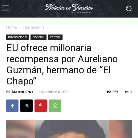
Home
Internacional
Internacional
Nacional
Portada
EU ofrece millonaria
recompensa por Aureliano
Guzmán, hermano de “El
Chapo”
By
Martin Cruz
-
noviembre 6, 2021
269
0