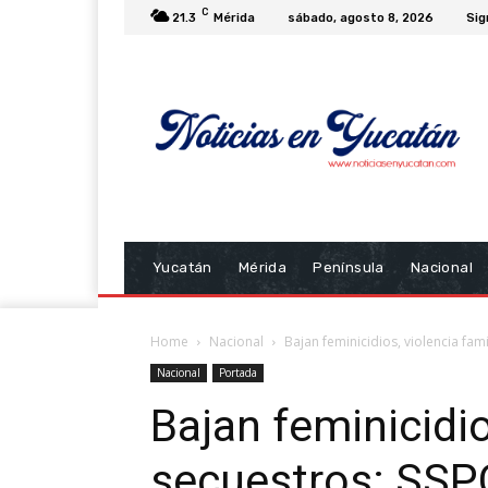
C
21.3
Mérida
sábado, agosto 8, 2026
Sig
Yucatán
Mérida
Península
Nacional
Home
Nacional
Bajan feminicidios, violencia fami
Nacional
Portada
Bajan feminicidio
secuestros: SSP