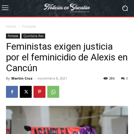
Home
Portada
Portada
Quintana Roo
Feministas exigen justicia
por el feminicidio de Alexis en
Cancún
By
Martin Cruz
-
noviembre 8, 2021
286
0