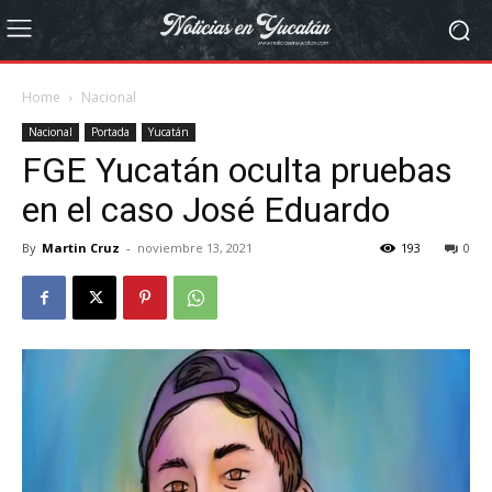
Home
Nacional
Nacional
Portada
Yucatán
FGE Yucatán oculta pruebas
en el caso José Eduardo
By
Martin Cruz
-
noviembre 13, 2021
193
0