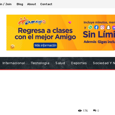
in / Join
Blog
About
Contact
Internacional
Tecnología
Salud
Deportes
Sociedad Y 
176
0