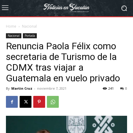
Home
Nacional
Nacional
Portada
Renuncia Paola Félix como
secretaria de Turismo de la
CDMX tras viajar a
Guatemala en vuelo privado
By
Martin Cruz
-
noviembre 7, 2021
241
0