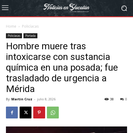
Home
Policíacas
Policíacas
Portada
Hombre muere tras
intoxicarse con sustancia
química en una posada; fue
trasladado de urgencia a
Mérida
By
Martin Cruz
-
julio 8, 2026
38
0