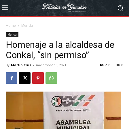
Home
Mérida
Mérida
Homenaje a la alcaldesa de
Conkal, “sin permiso”
By
Martin Cruz
-
noviembre 10, 2021
230
0