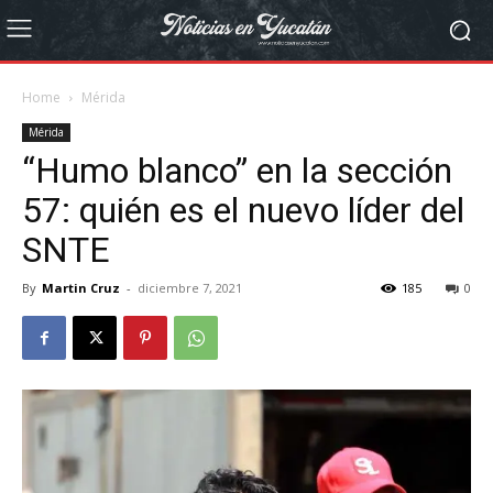
Home
Mérida
Mérida
“Humo blanco” en la sección
57: quién es el nuevo líder del
SNTE
By
Martin Cruz
-
diciembre 7, 2021
185
0