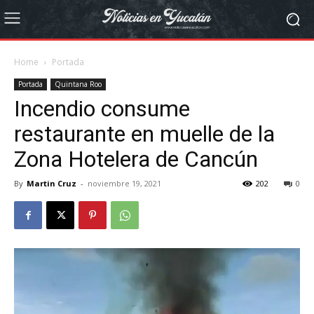
Home
Portada
Portada
Quintana Roo
Incendio consume
restaurante en muelle de la
Zona Hotelera de Cancún
By
Martin Cruz
-
noviembre 19, 2021
202
0