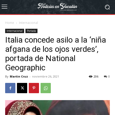
Home
Internacional
Internacional
Portada
Italia concede asilo a la ‘niña
afgana de los ojos verdes’,
portada de National
Geographic
By
Martin Cruz
-
noviembre 26, 2021
206
0