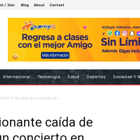
in / Join
Blog
About
Contact
Internacional
Tecnología
Salud
Deportes
Sociedad Y 
Karol G durante un concierto en...
sionante caída de
un concierto en