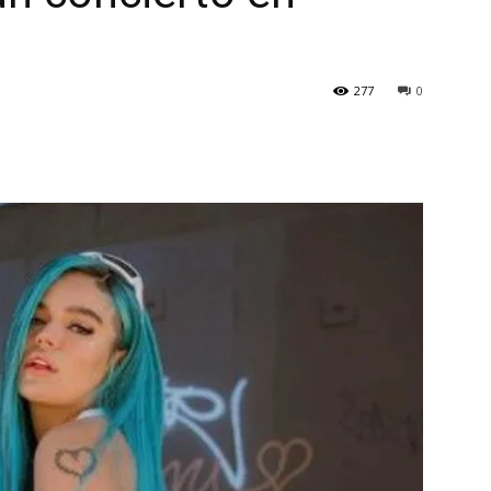
277
0