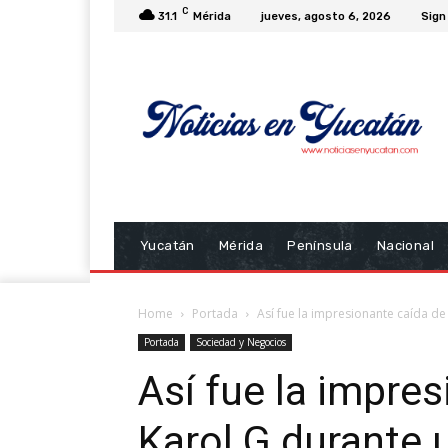
C
31.1
Mérida
jueves, agosto 6, 2026
Sign 
Yucatán
Mérida
Península
Nacional
Home
Portada
Así fue la impresionante caída de 
Portada
Sociedad y Negocios
Así fue la impre
Karol G durante 