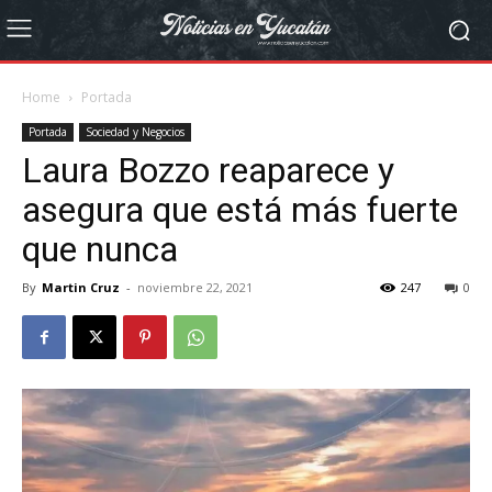
Home
Portada
Portada
Sociedad y Negocios
Laura Bozzo reaparece y
asegura que está más fuerte
que nunca
By
Martin Cruz
-
noviembre 22, 2021
247
0