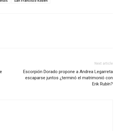
resos
San Francisco Kobén
Next article
te
Escorpión Dorado propone a Andrea Legarreta
escaparse juntos ¿terminó el matrimonió con
Erik Rubín?