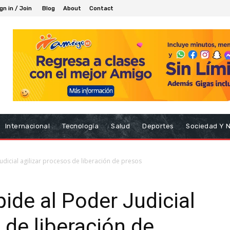
gn in / Join
Blog
About
Contact
Internacional
Tecnología
Salud
Deportes
Sociedad Y 
udicial agilizar procesos de liberación de presos
ide al Poder Judicial
 de liberación de