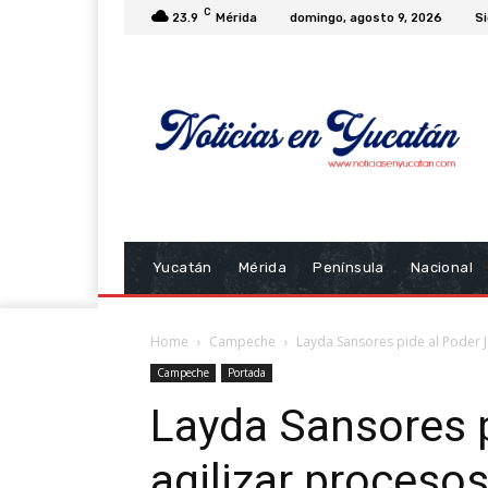
C
23.9
Mérida
domingo, agosto 9, 2026
Si
Yucatán
Mérida
Península
Nacional
Home
Campeche
Layda Sansores pide al Poder J
Campeche
Portada
Layda Sansores p
agilizar procesos