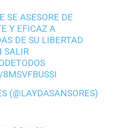
E SE ASESORE DE
E Y EFICAZ A
AS DE SU LIBERTAD
 SALIR
ODETODOS
/8MSVFBUSSI
ES (@LAYDASANSORES)
1