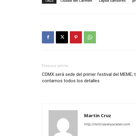
TAGS
Ciudad del Carmen
Layda Sansores
p
Previous article
CDMX será sede del primer festival del MEME; 
contamos todos los detalles
Martin Cruz
http://noticiasenyucatan.com