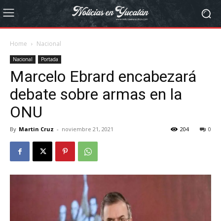
Home
Nacional
Nacional
Portada
Marcelo Ebrard encabezará
debate sobre armas en la
ONU
By
Martin Cruz
-
noviembre 21, 2021
204
0