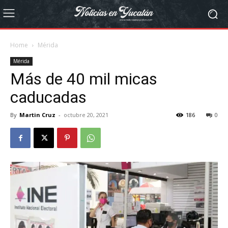
Home
Mérida
Mérida
Más de 40 mil micas
caducadas
By
Martin Cruz
-
octubre 20, 2021
186
0