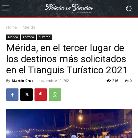
Home
Mérida
Mérida
Portada
Yucatán
Mérida, en el tercer lugar de
los destinos más solicitados
en el Tianguis Turístico 2021
By
Martin Cruz
-
noviembre 19, 2021
216
0