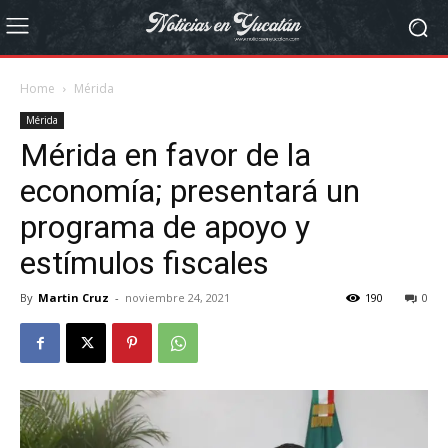
Home
Mérida
Mérida
Mérida en favor de la
economía; presentará un
programa de apoyo y
estímulos fiscales
By
Martin Cruz
-
noviembre 24, 2021
190
0