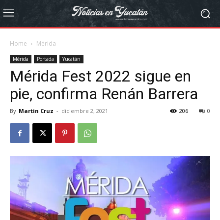
Home
Mérida
Mérida
Portada
Yucatán
Mérida Fest 2022 sigue en
pie, confirma Renán Barrera
By
Martin Cruz
-
diciembre 2, 2021
206
0