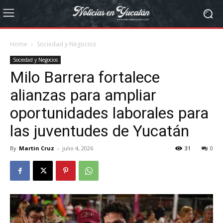
Home
Sociedad y Negocios
Sociedad y Negocios
Milo Barrera fortalece
alianzas para ampliar
oportunidades laborales para
las juventudes de Yucatán
By
Martin Cruz
-
julio 4, 2026
31
0